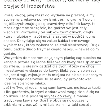
przyjaciół i rodzeństwa
Podaj kwotę, jaką masz do wydania na prezent, a my
sypniemy z rękawa pomysłami. Jeśli w gronie Twoich
najbliższych znajduje się prawdziwy miłośnik kawy, to
masz ogromne szczęście, bo gadżetów jest cały
wachlarz. Począwszy od
kubków termicznych
, dzięki
którym ulubiony napój można zabrać w podróż lub na
spacer. Decydując się na zakup
kubka termicznego
,
wybierz taki, który wykonano ze stali nierdzewnej. Dzięki
temu będzie długo trzymał ciepło napoju – nawet do 12
godzin.
Wszystkim domatorom spijającym piankę cappuccino na
kanapie przyda się ładna
filiżanka do kawy
oraz
spieniacz
do mleka
. To idealny gadżet dla tych, którzy nie chcą
inwestować w ekspres do kawy.
Elektryczny spieniacz
nie jest drogi, zajmuje mało miejsca na blacie kuchennym
i potrzebuje dosłownie 30 sekund, by przygotować
idealnie spienione mleko.
Jeśli w Twojej rodzinie są sami kawosze, możesz zakupić
kilka gadżetów, którymi obdarowani mogą dzielić się na
co dzień. Tacie podaruj
młynek do kawy
, a mamie –
tradycyjną kawiarkę
. Siostrę obdaruj nowoczesnym
szklankami z podwójnymi ściankami
i w taki sposób