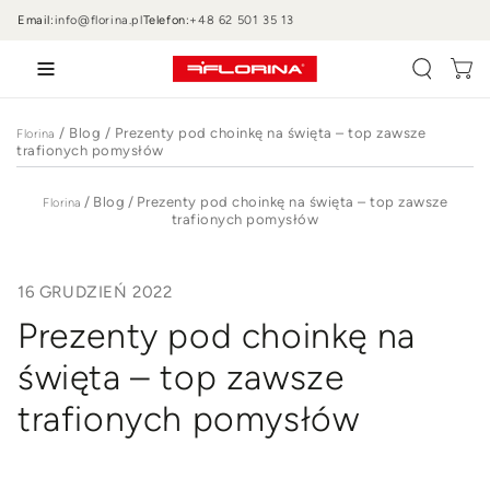
PRZEJDŹ DO
Email:
info@florina.pl
Telefon:
+48 62 501 35 13
TREŚCI
Wózek
/
Blog
/
Prezenty pod choinkę na święta – top zawsze
Florina
trafionych pomysłów
/
Blog
/
Prezenty pod choinkę na święta – top zawsze
Florina
trafionych pomysłów
16 GRUDZIEŃ 2022
Prezenty pod choinkę na
święta – top zawsze
trafionych pomysłów