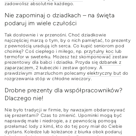
zadowolisz absolutnie każdego.
Nie zapominaj o dziadkach – na święta
podaruj im wiele czułości
Tak dosłownie i w przenośni. Choć dziadkowie
najczęściej marzą o tym, by o nich pamiętać, to prezenty
z pewnością uradują ich serca. Co kupić seniorom pod
choinkę? Coś ciepłego i miłego, np.
przytulny koc
lub
termofor w sweterku
. Możesz też skomponować zestaw
prezentowy dla babci i dziadka. Przyda się
dzbanek z
zaparzaczem
, 2 kubeczki i zestaw gotowy. A
prawdziwym zmarzluchom polecamy
elektryczny but
do
rozgrzewania stóp w chłodne wieczory.
Drobne prezenty dla współpracowników?
Dlaczego nie!
Nie było tradycji w firmie, by nawzajem obdarowywać
się prezentami? Czas to zmienić. Upominki mogą być
naprawdę małe i niedrogie, a z pewnością pomogą
przełamać lody z kimś, kto do tej pory miał do Ciebie
dystans. Koledze lub koleżance z biurka obok podaruj