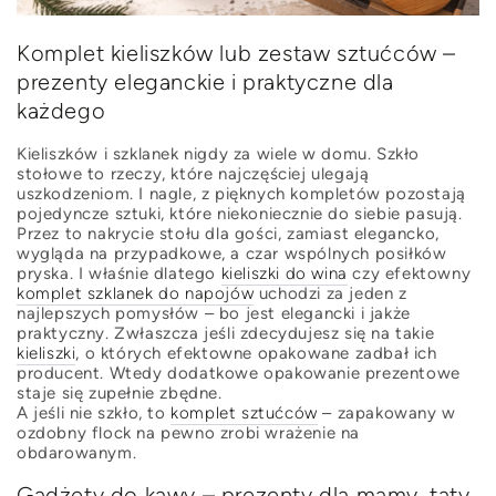
Komplet kieliszków lub zestaw sztućców –
prezenty eleganckie i praktyczne dla
każdego
Kieliszków i szklanek nigdy za wiele w domu. Szkło
stołowe to rzeczy, które najczęściej ulegają
uszkodzeniom. I nagle, z pięknych kompletów pozostają
pojedyncze sztuki, które niekoniecznie do siebie pasują.
Przez to nakrycie stołu dla gości, zamiast elegancko,
wygląda na przypadkowe, a czar wspólnych posiłków
pryska. I właśnie dlatego
kieliszki do wina
czy efektowny
komplet szklanek do napojów
uchodzi za jeden z
najlepszych pomysłów – bo jest elegancki i jakże
praktyczny. Zwłaszcza jeśli zdecydujesz się na takie
kieliszki
, o których efektowne opakowane zadbał ich
producent. Wtedy dodatkowe opakowanie prezentowe
staje się zupełnie zbędne.
A jeśli nie szkło, to
komplet sztućców
– zapakowany w
ozdobny flock na pewno zrobi wrażenie na
obdarowanym.
Gadżety do kawy – prezenty dla mamy, taty,