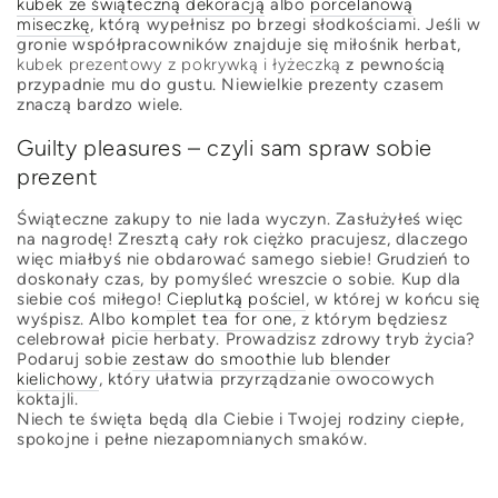
kubek ze świąteczną dekoracją
albo
porcelanową
miseczkę
, którą wypełnisz po brzegi słodkościami. Jeśli w
gronie współpracowników znajduje się miłośnik herbat,
kubek prezentowy z pokrywką i łyżeczką
z pewnością
przypadnie mu do gustu. Niewielkie prezenty czasem
znaczą bardzo wiele.
Guilty pleasures – czyli sam spraw sobie
prezent
Świąteczne zakupy to nie lada wyczyn. Zasłużyłeś więc
na nagrodę! Zresztą cały rok ciężko pracujesz, dlaczego
więc miałbyś nie obdarować samego siebie! Grudzień to
doskonały czas, by pomyśleć wreszcie o sobie. Kup dla
siebie coś miłego!
Cieplutką pościel
, w której w końcu się
wyśpisz. Albo
komplet tea for one
, z którym będziesz
celebrował picie herbaty. Prowadzisz zdrowy tryb życia?
Podaruj sobie
zestaw do smoothie
lub
blender
kielichowy
, który ułatwia przyrządzanie owocowych
koktajli.
Niech te święta będą dla Ciebie i Twojej rodziny ciepłe,
spokojne i pełne niezapomnianych smaków.