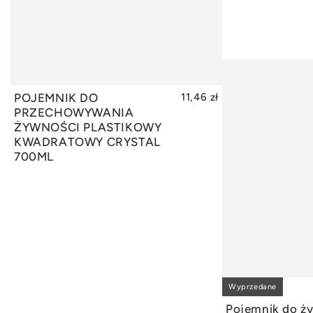
POJEMNIK DO
11,46 zł
DODAJ DO KOSZYKA
PRZECHOWYWANIA
ŻYWNOŚCI PLASTIKOWY
KWADRATOWY CRYSTAL
700ML
Wyprzedane
WY
Pojemnik do ż