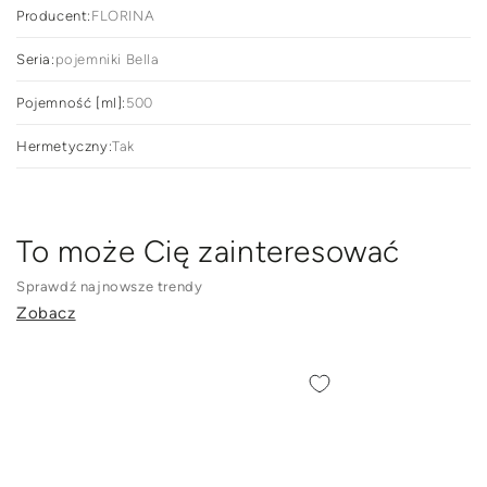
Producent:
FLORINA
Seria:
pojemniki Bella
Pojemność [ml]:
500
Hermetyczny:
Tak
To może Cię zainteresować
Sprawdź najnowsze trendy
Zobacz
POJEMNIK
Pojemnik
DO
do
PRZECHOWYWANIA
żywności
ŻYWNOŚCI
Florina