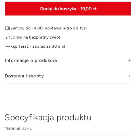
ilość
ilość
Dodaj do koszyka
- 19,00 zł
dla
dla
Szklany
Szkl
pojemnik
poje
Zamów do 14:00, dostawa jutro od 15zł
do
do
przechowywania
prz
30 dni na bezpłatny zwrot
Florina
Flor
Kup teraz - zapłać za 30 dni!
Bella
Bell
500
500
Informacje o produkcie
ml
ml
Dostawa i zwroty
Specyfikacja produktu
Materiał:
Szkło