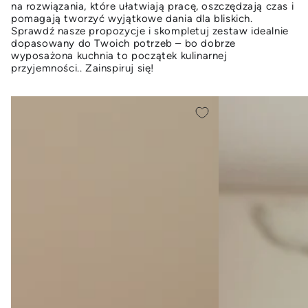
na rozwiązania, które ułatwiają pracę, oszczędzają czas i
pomagają tworzyć wyjątkowe dania dla bliskich.
Sprawdź nasze propozycje i skompletuj zestaw idealnie
dopasowany do Twoich potrzeb – bo dobrze
wyposażona kuchnia to początek kulinarnej
przyjemności.. Zainspiruj się!
Szklany
Szklany
pojemnik
pojemnik
do
do
przechowywania
przechowywania
Florina
Florina
Bella
Bella
1000
500
ml
ml