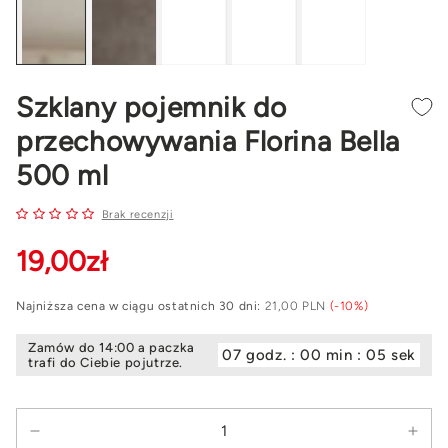
Szklany pojemnik do
przechowywania Florina Bella
500 ml
Brak recenzji
19
,00
zł
Najniższa cena w ciągu ostatnich 30 dni:
21,00 PLN
(-10%)
Zamów do 14:00 a paczka
07 godz. : 00 min : 04 sek
trafi do Ciebie pojutrze.
Ilość
Zmniejsz
Zwi