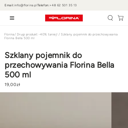
PRZEJDŹ DO
Email:
info@florina.pl
Telefon:
+48 62 501 35 13
TREŚCI
Wózek
Florina
/
Drugi produkt -40% taniej!
/
Szklany pojemnik do przechowywania
Florina Bella 500 ml
Szklany pojemnik do
przechowywania Florina Bella
500 ml
19
,00
zł
PRZEJDŹ DO
INFORMACJI
O
PRODUKCIE