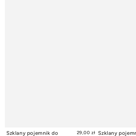
Szklany pojemnik do
29,00 zł
Szklany pojem
DODAJ DO KOSZYKA
DODAJ