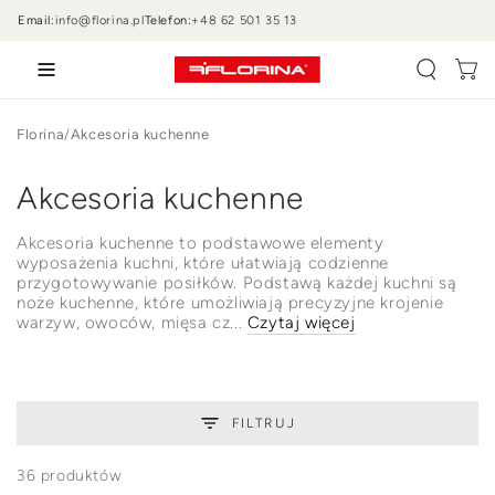
PRZEJDŹ DO
Email:
info@florina.pl
Telefon:
+48 62 501 35 13
TREŚCI
Wózek
Florina
/
Akcesoria kuchenne
Kolekcja:
Akcesoria kuchenne
Akcesoria kuchenne to podstawowe elementy
wyposażenia kuchni, które ułatwiają codzienne
przygotowywanie posiłków. Podstawą każdej kuchni są
noże kuchenne, które umożliwiają precyzyjne krojenie
warzyw, owoców, mięsa cz...
Czytaj więcej
FILTRUJ
36 produktów