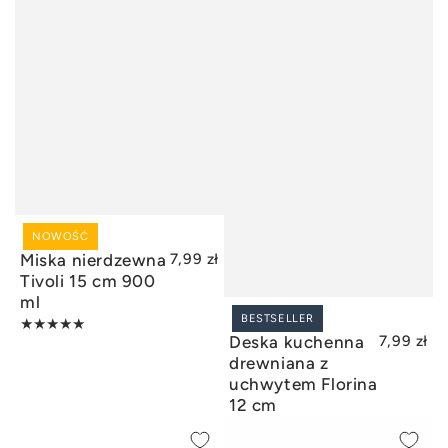
NOWOŚĆ
DODAJ DO KOSZYKA
Miska nierdzewna
7,99 zł
Tivoli 15 cm 900
ml
BESTSELLER
DODAJ DO KOSZYKA
Deska kuchenna
7,99 zł
drewniana z
uchwytem Florina
12 cm
NÓŻ
Nóż