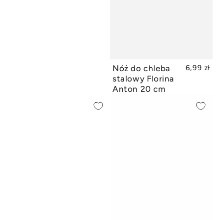
Nóż do chleba
6,99 zł
DODAJ DO KOSZYKA
stalowy Florina
Anton 20 cm
Nóż
Nóż
szefa
uniwersalny
kuchni
Stalowy
Anton
Florina
20cm
Wood
12
cm