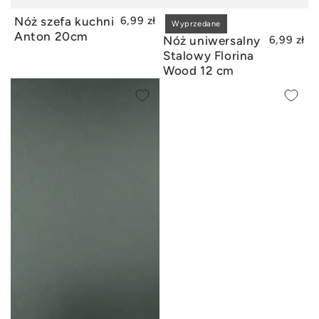
Nóż szefa kuchni
6,99 zł
DODAJ DO KOSZYKA
Wyprzedane
WYPRZEDANE
Anton 20cm
Nóż uniwersalny
6,99 zł
Stalowy Florina
Wood 12 cm
Miska
Deska
nierdzewna
kuchenna
Tivoli
drewniana
15
z
cm
uchwytem
900
Florina
ml
12
cm