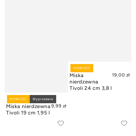
NOWOŚĆ
DODAJ DO KOSZYKA
Miska
19,00 zł
nierdzewna
Tivoli 24 cm 3,8 l
NOWOŚĆ
WYPRZEDANE
Wyprzedane
Miska nierdzewna
9,99 zł
Tivoli 19 cm 1,95 l
PODSTAWKA
Nóż
POD
do