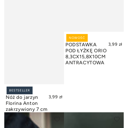
NOWOŚĆ
DODAJ DO KOSZYKA
PODSTAWKA
3,99 zł
POD ŁYŻKĘ ORIO
8,3CX15,8X10CM
ANTRACYTOWA
BESTSELLER
DODAJ DO KOSZYKA
Nóż do jarzyn
3,99 zł
Florina Anton
zakrzywiony 7 cm
Miska
Miska
nierdzewna
nierdzewna