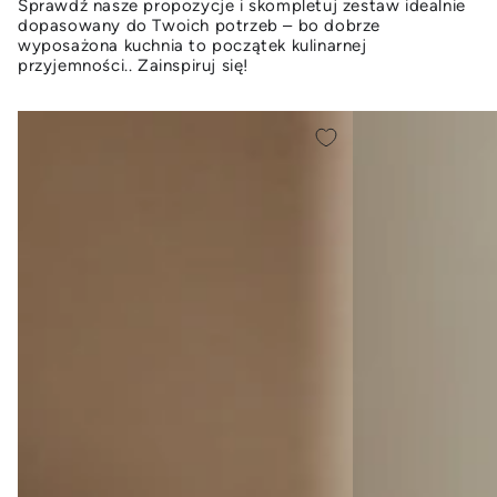
Sprawdź nasze propozycje i skompletuj zestaw idealnie
dopasowany do Twoich potrzeb – bo dobrze
wyposażona kuchnia to początek kulinarnej
przyjemności.. Zainspiruj się!
Szklanka
Szklanka
long
do
drink
whisky
Florina
Florina
Libretto
Libretto
450
350
ml
ml