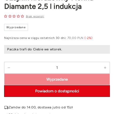
Diamante 2,5 l indukcja
Brak recenzji
Wyprzedane
Najniższa cena w ciągu ostatnich 30 dni:
70,00 PLN
(-2%)
Paczka trafi do Ciebie we wtorek.
Ilość
Zmniejsz
Zwi
ilość
ilość
Wyprzedane
dla
dla
Czajnik
Czaj
Powiadom o dostępności
nierdzewny
nie
Florina
Flor
Diamante
Dia
Zamów do 14:00, dostawa jutro od 15zł
2,5
2,5