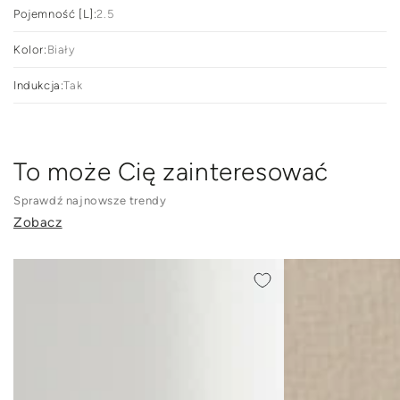
Pojemność [L]:
2.5
Kolor:
Biały
Indukcja:
Tak
To może Cię zainteresować
Sprawdź najnowsze trendy
Zobacz
BUTELKA
BUTELKA
TERMICZNA
TERMICZNA
SOFTSIP
SOFTSIP
BROWN
NUDE
500ML
500ML