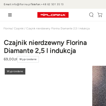
PRZEJDŹ DO
Email:
info@florina.pl
Telefon:
+48 62 501 35 13
TREŚCI
Wózek
Florina
/
Czajniki
/
Czajnik nierdzewny Florina Diamante 2,5 l indukcja
Czajnik nierdzewny Florina
Diamante 2,5 l indukcja
69
,00
zł
Wyprzedane
PRZEJDŹ DO
INFORMACJI
Wyprzedane
O
PRODUKCIE