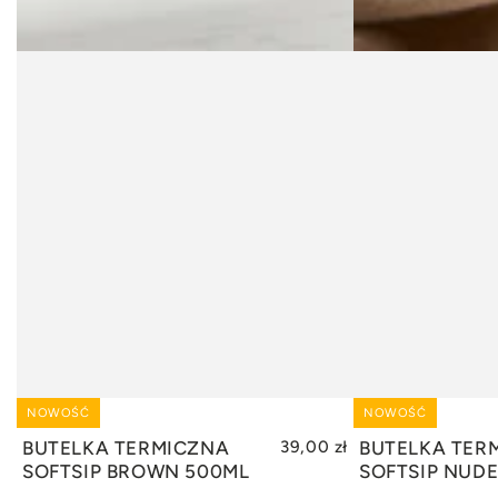
NOWOŚĆ
NOWOŚĆ
DODAJ DO KOSZYKA
DODAJ
BUTELKA TERMICZNA
39,00 zł
BUTELKA TER
SOFTSIP BROWN 500ML
SOFTSIP NUD