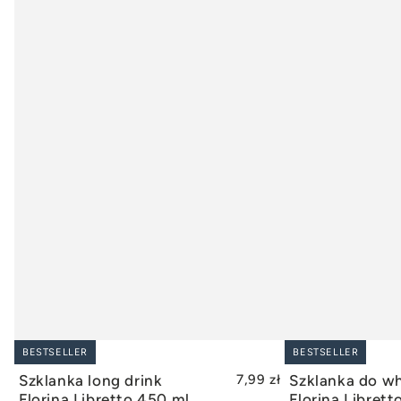
BESTSELLER
BESTSELLER
DODAJ DO KOSZYKA
DODAJ
Szklanka long drink
7,99 zł
Szklanka do w
Florina Libretto 450 ml
Florina Librett