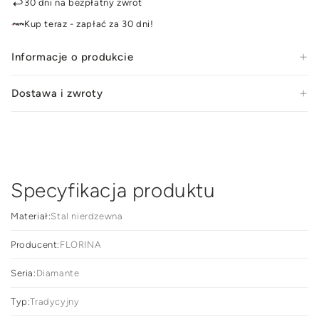
l
l
30 dni na bezpłatny zwrot
indukcja
indu
Kup teraz - zapłać za 30 dni!
Informacje o produkcie
Dostawa i zwroty
Specyfikacja produktu
Materiał:
Stal nierdzewna
Producent:
FLORINA
Seria:
Diamante
Typ:
Tradycyjny