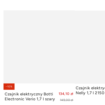
–10%
Czajnik elektry
DODAJ DO KOSZYKA
DODAJ
Nelly 1,7 l 215
Czajnik elektryczny Botti
134,10 zł
Electronic Verio 1,7 l szary
149,00 zł