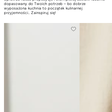
dopasowany do Twoich potrzeb – bo dobrze
wyposażona kuchnia to początek kulinarnej
przyjemności.. Zainspiruj się!
KUBEK
Kubek
SZKLANY
szklany
ALDO
Florina
320ML
Lumio
300
ml