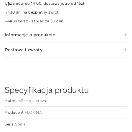
Zamów do 14:00, dostawa jutro od 15zł
Florina
Flor
Stella
Stel
30 dni na bezpłatny zwrot
350
350
Kup teraz - zapłać za 30 dni!
ml
ml
Informacje o produkcie
Dostawa i zwroty
Specyfikacja produktu
Materiał:
Szkło sodowe
Producent:
FLORINA
Seria:
Stella