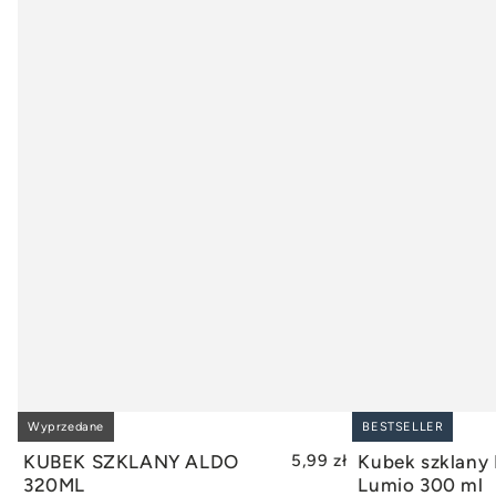
Wyprzedane
BESTSELLER
WYPRZEDANE
DODAJ
KUBEK SZKLANY ALDO
5,99 zł
Kubek szklany 
320ML
Lumio 300 ml