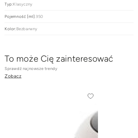
Typ:
Klasyczny
Pojemność [ml]:
350
Kolor:
Bezbarwny
To może Cię zainteresować
Sprawdź najnowsze trendy
Zobacz
Czajnik
Czajnik
elektryczny
elektryczny
Botti
Botti
Electronic
Nelly
Verio
1,7
1,7
l