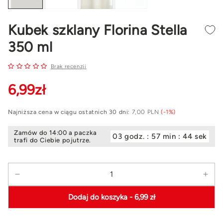
Kubek szklany Florina Stella
350 ml
Brak recenzji
6
,99
zł
Najniższa cena w ciągu ostatnich 30 dni:
7,00 PLN
(-1%)
Zamów do 14:00 a paczka
03 godz. : 57 min : 43 sek
trafi do Ciebie pojutrze.
Ilość
Zmniejsz
Zwi
ilość
ilość
Dodaj do koszyka
- 6,99 zł
dla
dla
Kubek
Kub
szklany
szkl