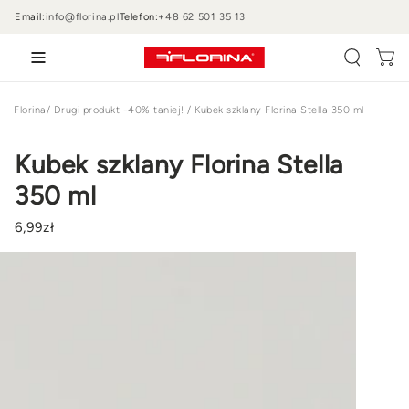
PRZEJDŹ DO
Email:
info@florina.pl
Telefon:
+48 62 501 35 13
TREŚCI
Wózek
Florina
/
Drugi produkt -40% taniej!
/
Kubek szklany Florina Stella 350 ml
Kubek szklany Florina Stella
350 ml
6
,99
zł
PRZEJDŹ DO
INFORMACJI
O
PRODUKCIE