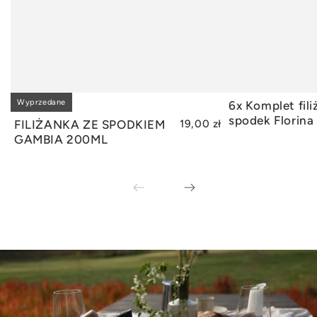
Wyprzedane
6x Komplet fili
WYPRZEDANE
DODAJ
spodek Florina
FILIŻANKA ZE SPODKIEM
19,00 zł
GAMBIA 200ML