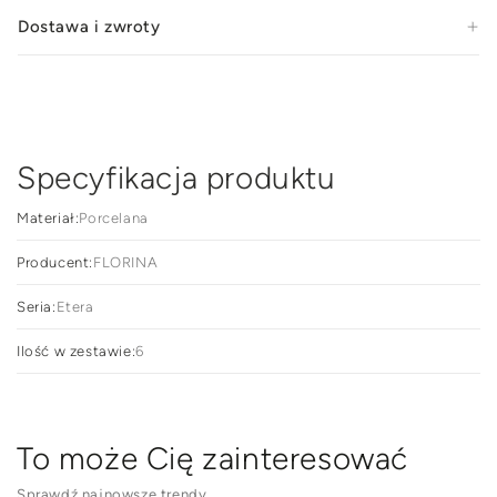
filiżanka
filiż
Dostawa i zwroty
Specyfikacja produktu
Materiał:
Porcelana
Producent:
FLORINA
Seria:
Etera
Ilość w zestawie:
6
To może Cię zainteresować
Sprawdź najnowsze trendy