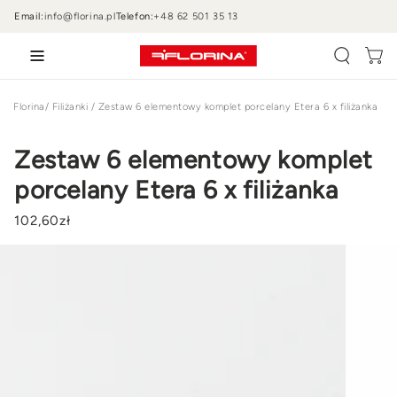
PRZEJDŹ DO
Email:
info@florina.pl
Telefon:
+48 62 501 35 13
TREŚCI
Wózek
Florina
/
Filiżanki
/
Zestaw 6 elementowy komplet porcelany Etera 6 x filiżanka
Zestaw 6 elementowy komplet
porcelany Etera 6 x filiżanka
102
,60
zł
PRZEJDŹ DO
INFORMACJI
O
PRODUKCIE