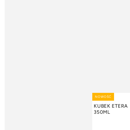
NOWOŚĆ
DODAJ
KUBEK ETERA
350ML