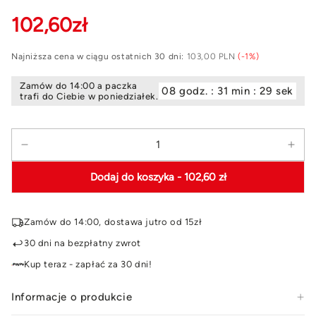
102
,60
zł
Najniższa cena w ciągu ostatnich 30 dni:
103,00 PLN
(-1%)
Zamów do 14:00 a paczka
08 godz. : 31 min : 28 sek
trafi do Ciebie w poniedziałek.
Ilość
Zmniejsz
Zwi
ilość
ilość
Dodaj do koszyka
- 102,60 zł
dla
dla
Zestaw
Zes
6
6
Zamów do 14:00, dostawa jutro od 15zł
elementowy
ele
komplet
kom
30 dni na bezpłatny zwrot
porcelany
porc
Kup teraz - zapłać za 30 dni!
Etera
Eter
6
6
Informacje o produkcie
x
x