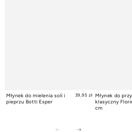
Młynek do mielenia soli i
39,95 zł
Młynek do prz
DODAJ DO KOSZYKA
DODAJ
pieprzu Botti Esper
klasyczny Flori
cm