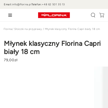
PRZEJDŹ DO
Email:
info@florina.pl
Telefon:
+48 62 501 35 13
TREŚCI
Wózek
Florina
/
Słoiczki na przyprawy
/
Młynek klasyczny Florina Capri biały 18 cm
Młynek klasyczny Florina Capri
biały 18 cm
79
,00
zł
PRZEJDŹ DO
INFORMACJI
O
PRODUKCIE