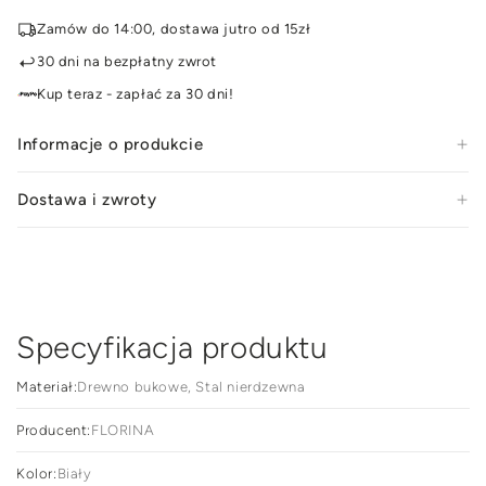
klasyczny
klas
Zamów do 14:00, dostawa jutro od 15zł
Florina
Flor
Capri
Capr
30 dni na bezpłatny zwrot
biały
biał
Kup teraz - zapłać za 30 dni!
18
18
cm
cm
Informacje o produkcie
Dostawa i zwroty
Specyfikacja produktu
Materiał:
Drewno bukowe, Stal nierdzewna
Producent:
FLORINA
Kolor:
Biały