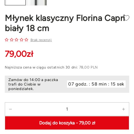
Młynek klasyczny Florina Capri
biały 18 cm
Brak recenzji
79
,00
zł
Najniższa cena w ciągu ostatnich 30 dni:
78,00 PLN
Zamów do 14:00 a paczka
07 godz. : 58 min : 14 sek
trafi do Ciebie w
poniedziałek.
Ilość
Zmniejsz
Zwi
ilość
ilość
Dodaj do koszyka
- 79,00 zł
dla
dla
Młynek
Mły