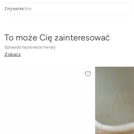
Zmywarka:
Nie
To może Cię zainteresować
Sprawdź najnowsze trendy
Zobacz
DESKA
DESKA
DO
DO
SERWOWANIA
SERWOWANIA
Z
Z
BAMBUSA
DREWNA
LIMONETTI
AKACJOWEGO
20CM
CORTEA
42CM