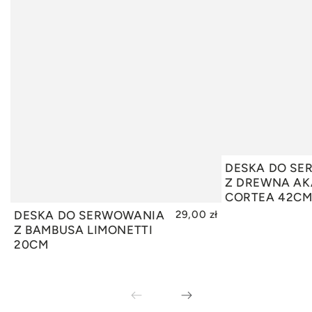
DESKA DO S
DODAJ
Z DREWNA A
CORTEA 42C
DESKA DO SERWOWANIA
29,00 zł
DODAJ DO KOSZYKA
Z BAMBUSA LIMONETTI
20CM