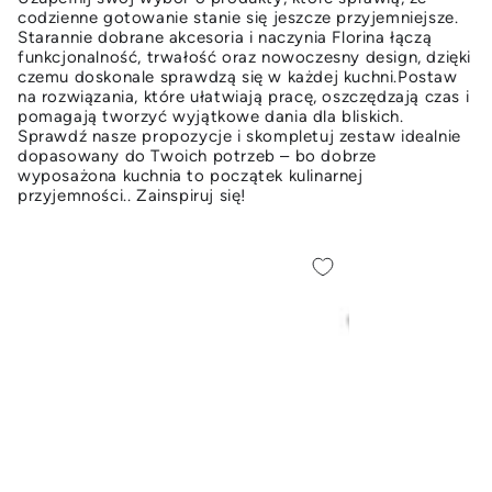
codzienne gotowanie stanie się jeszcze przyjemniejsze.
Starannie dobrane akcesoria i naczynia Florina łączą
funkcjonalność, trwałość oraz nowoczesny design, dzięki
czemu doskonale sprawdzą się w każdej kuchni.Postaw
na rozwiązania, które ułatwiają pracę, oszczędzają czas i
pomagają tworzyć wyjątkowe dania dla bliskich.
Sprawdź nasze propozycje i skompletuj zestaw idealnie
dopasowany do Twoich potrzeb – bo dobrze
wyposażona kuchnia to początek kulinarnej
przyjemności.. Zainspiruj się!
Pojemnik
Pojemnik
na
na
artykuły
artykuły
sypkie
sypkie
ze
ze
szkła
szkła
borokrzemowego
borokrzemowego
Florina
Florina
Tube
Tube