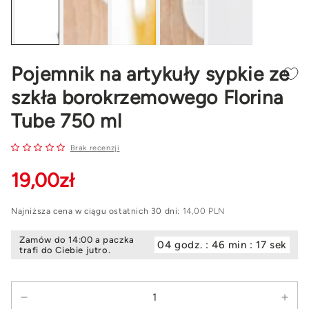
Pojemnik na artykuły sypkie ze
szkła borokrzemowego Florina
Tube 750 ml
Brak recenzji
19
,00
zł
Najniższa cena w ciągu ostatnich 30 dni:
14,00 PLN
Zamów do 14:00 a paczka
04 godz. : 46 min : 16 sek
trafi do Ciebie jutro.
Ilość
Zmniejsz
Zwi