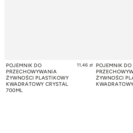
POJEMNIK DO
11,46 zł
POJEMNIK DO
DODAJ DO KOSZYKA
DODAJ
PRZECHOWYWANIA
PRZECHOWYW
ŻYWNOŚCI PLASTIKOWY
ŻYWNOŚCI PL
KWADRATOWY CRYSTAL
KWADRATOWY 
700ML