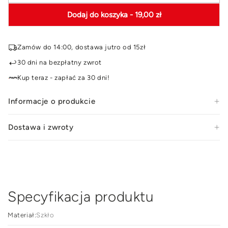
ilość
ilość
Dodaj do koszyka
- 19,00 zł
dla
dla
Pojemnik
Poje
na
na
Zamów do 14:00, dostawa jutro od 15zł
artykuły
arty
sypkie
sypk
30 dni na bezpłatny zwrot
ze
ze
Kup teraz - zapłać za 30 dni!
szkła
szkł
borokrzemowego
bor
Informacje o produkcie
Florina
Flor
Tube
Tub
Dostawa i zwroty
750
750
ml
ml
Specyfikacja produktu
Materiał:
Szkło