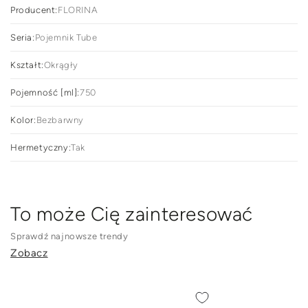
Producent:
FLORINA
Seria:
Pojemnik Tube
Kształt:
Okrągły
Pojemność [ml]:
750
Kolor:
Bezbarwny
Hermetyczny:
Tak
To może Cię zainteresować
Sprawdź najnowsze trendy
Zobacz
POJEMNIK
POJEMNIK
DO
DO