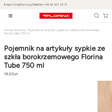
PRZEJDŹ DO
Email:
info@florina.pl
Telefon:
+48 62 501 35 13
TREŚCI
Wózek
Florina
/
Kuchnia
/
Pojemnik na artykuły sypkie ze szkła borokrzemowego
Florina Tube 750 ml
Pojemnik na artykuły sypkie ze
szkła borokrzemowego Florina
Tube 750 ml
19
,00
zł
PRZEJDŹ DO
INFORMACJI
O
PRODUKCIE