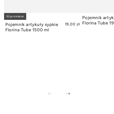
Wyprzedane
Pojemnik artyk
WYPRZEDANE
DODAJ
Florina Tube 1
Pojemnik artykuły sypkie
19,00 zł
Florina Tube 1500 ml