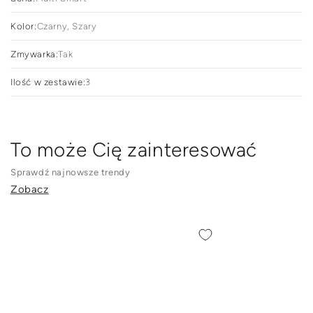
Kolor:
Czarny, Szary
Zmywarka:
Tak
Ilość w zestawie:
3
To może Cię zainteresować
Sprawdź najnowsze trendy
Zobacz
Patelnia
Patelnia
aluminiowa
aluminiowa
Florina
grillowa
grillowa
Florina
Nube
Oslo