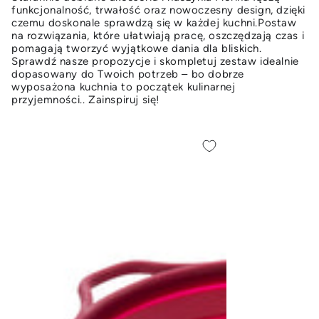
funkcjonalność, trwałość oraz nowoczesny design, dzięki
czemu doskonale sprawdzą się w każdej kuchni.Postaw
na rozwiązania, które ułatwiają pracę, oszczędzają czas i
pomagają tworzyć wyjątkowe dania dla bliskich.
Sprawdź nasze propozycje i skompletuj zestaw idealnie
dopasowany do Twoich potrzeb – bo dobrze
wyposażona kuchnia to początek kulinarnej
przyjemności.. Zainspiruj się!
CEDZAK
Chochla
SILIKONOWY
nylonowa
21CM
Florina
SMART-
Multi
MULTI
Smart