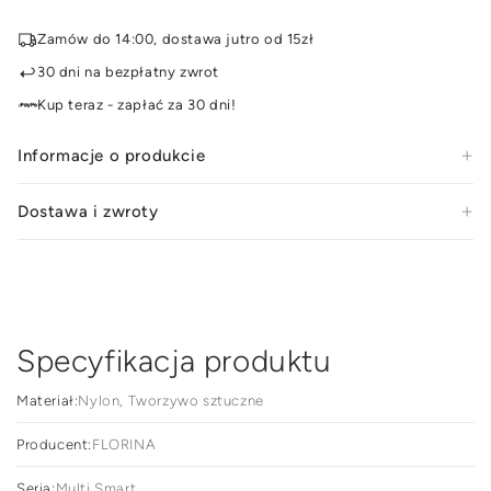
Zestaw
Zes
3
3
Zamów do 14:00, dostawa jutro od 15zł
szczypiec
szcz
kuchennych
kuc
30 dni na bezpłatny zwrot
Florina
Flor
Kup teraz - zapłać za 30 dni!
Multi
Mult
Smart
Sma
Informacje o produkcie
Dostawa i zwroty
Specyfikacja produktu
Materiał:
Nylon, Tworzywo sztuczne
Producent:
FLORINA
Seria:
Multi Smart