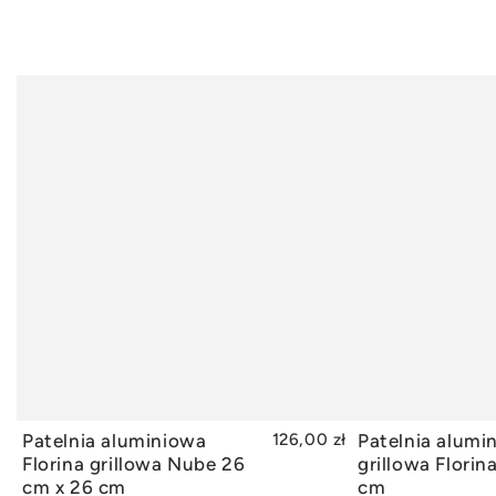
Patelnia aluminiowa
126,00 zł
Patelnia alumi
DODAJ DO KOSZYKA
DODAJ
Florina grillowa Nube 26
grillowa Florin
cm x 26 cm
cm