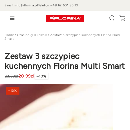
PRZEJDŹ DO
Email:
info@florina.pl
Telefon:
+48 62 501 35 13
TREŚCI
Wózek
Florina
/
Czas na grill i piknik
/
Zestaw 3 szczypiec kuchennych Florina Multi
Smart
Zestaw 3 szczypiec
kuchennych Florina Multi Smart
20
,99
zł
23
,33
zł
–10%
PRZEJDŹ DO
INFORMACJI
–10%
O
PRODUKCIE