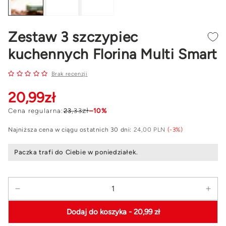
Zestaw 3 szczypiec
kuchennych Florina Multi Smart
Brak recenzji
20
,99
zł
zł
Cena regularna:
23
,33
–10%
Najniższa cena w ciągu ostatnich 30 dni:
24,00 PLN
(-3%)
Paczka trafi do Ciebie w poniedziałek.
Ilość
Zmniejsz
Zwi
ilość
ilość
Dodaj do koszyka
- 20,99 zł
dla
dla